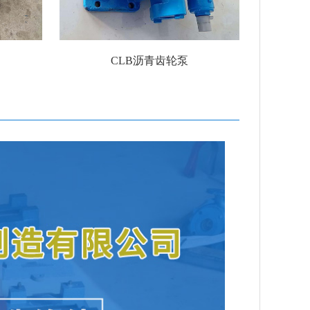
CLB沥青齿轮泵