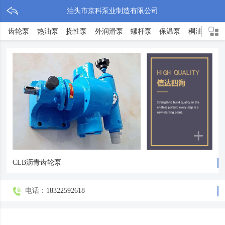
泊头市京科泵业制造有限公司
齿轮泵
热油泵
挠性泵
外润滑泵
螺杆泵
保温泵
稠油泵
沥青泵
转子泵
不锈钢泵
罗茨泵
离心泵
高粘度泵
隔膜泵
渣油泵
增压泵
高温泵
磁力泵
可调泵
液压泵
化工泵
软管泵
滑片泵
CLB沥青齿轮泵
电话：
18322592618