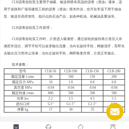
CLB沥青齿轮泵主要用于抽吸、输送和喷布高温的沥青（渣油）液体，适
用于道路和广场等建筑工程的沥青（渣油）喷布作业，也可在常温下用于抽油
泵、输送非高挥发性、低闪点的石油产品，如各种机油、机械油及重油等。
CLB沥青齿轮泵工作原理：
CLB沥青齿轮泵工作时，介质进入吸液腔，通过齿轮的旋转将介质压入排
液腔并流出，调节手轮可以改变输出流量，当向右旋转手轮，阀被顶开，泵即失
去输出压力而停止排液；当向左旋转手轮，阀即恢复作用，介质正常输出。
技术参数：
型号
CLB-50
CLB-100
CLB-150
CLB-200
额定流量 L/min
50
100
150
200
额定压力 MPa
10
1.0
0.8
0.8
真空度 MPa
-0.04
-0.04
-0.04
-0.04
额定转速 r/min
800
500
500
500
功率 kw
2.2
3.5
4.5
5.5
进出口径
G1”
G1.5”
G1.5”
G2”
净重 kg
17
30
35
40