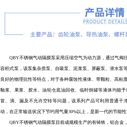
QBY不锈钢气动隔膜泵采用压缩空气为动力源，通过气阀
容积式泵，该泵集杂质泵、自吸泵、泥浆泵、屏蔽泵、潜水泵
良好的物理抗性等特点，对于各种腐蚀性液体、带颗粒、高粘
釉浆、果浆、胶水、油轮仓底油回收、临时倒罐等液体均能予
冒、滴、漏及不允许空转等问题，该系列产品可利用普通干净
动，在正常输送状况下节约用气量30%以上，是新一代的节能
QBY不锈钢气动隔膜泵目前成规模生产的有铸铁，铝合金