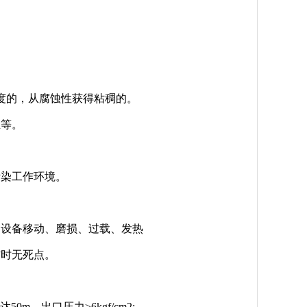
度的，从腐蚀性获得粘稠的。
丝等。
污染工作环境。
。
，设备移动、磨损、过载、发热
作时无死点。
m，出口压力≥6kgf/cm2;