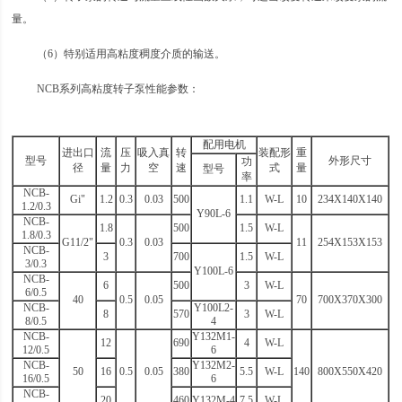
量。
（6）特别适用高粘度稠度介质的输送。
NCB系列高粘度转子泵性能参数：
配用电机
进出口
流
压
吸入真
转
装配形
重
型号
外形尺寸
功
径
量
力
空
速
式
量
型号
率
NCB-
Gi"
1.2
0.3
0.03
500
1.1
W-L
10
234X140X140
1.2/0.3
Y90L-6
NCB-
1.8
500
1.5
W-L
1.8/0.3
G11/2"
0.3
0.03
11
254X153X153
NCB-
3
700
1.5
W-L
3/0.3
Y100L-6
NCB-
6
500
3
W-L
6/0.5
40
0.5
0.05
70
700X370X300
NCB-
Y100L2-
8
570
3
W-L
8/0.5
4
NCB-
Y132M1-
12
690
4
W-L
12/0.5
6
NCB-
Y132M2-
50
16
0.5
0.05
380
5.5
W-L
140
800X550X420
16/0.5
6
NCB-
20
460
Y132M-4
7.5
W-L