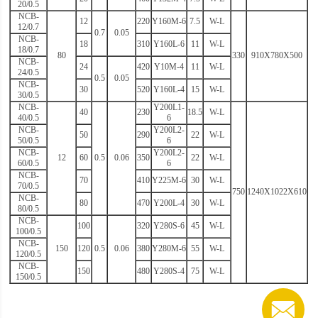
20/0.5
NCB-
12
220
Y160M-6
7.5
W-L
12/0.7
0.7
0.05
NCB-
18
310
Y160L-6
11
W-L
18/0.7
80
330
910X780X500
NCB-
24
420
Y10M-4
11
W-L
24/0.5
0.5
0.05
NCB-
30
520
Y160L-4
15
W-L
30/0.5
NCB-
Y200L1-
40
230
18.5
W-L
40/0.5
6
NCB-
Y200L2-
50
290
22
W-L
50/0.5
6
NCB-
Y200L2-
12
60
0.5
0.06
350
22
W-L
60/0.5
6
NCB-
70
410
Y225M-6
30
W-L
70/0.5
750
1240X1022X610
NCB-
80
470
Y200L-4
30
W-L
80/0.5
NCB-
100
320
Y280S-6
45
W-L
100/0.5
NCB-
150
120
0.5
0.06
380
Y280M-6
55
W-L
120/0.5
NCB-
150
480
Y280S-4
75
W-L
150/0.5