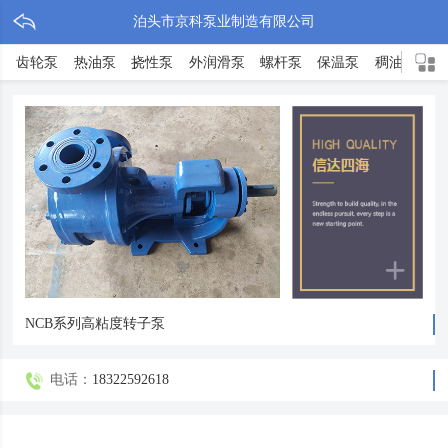
泊头市京科泵业制造有限公司
齿轮泵
热油泵
挠性泵
外润滑泵
螺杆泵
保温泵
稠油泵
沥青泵
转子泵
不锈钢泵
罗茨泵
离心泵
高粘度泵
隔膜泵
渣油泵
增压泵
高温泵
磁力泵
可调泵
液压泵
化工泵
软管泵
滑片泵
NCB系列高粘度转子泵
电话：
18322592618